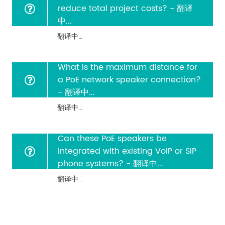
reduce total project costs? - 翻译
中...
翻译中...
What is the maximum distance for
a PoE network speaker connection?
- 翻译中...
翻译中...
Can these PoE speakers be
integrated with existing VoIP or SIP
phone systems? - 翻译中...
翻译中...