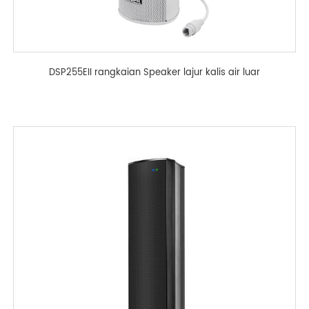
DSP255EII rangkaian Speaker lajur kalis air luar