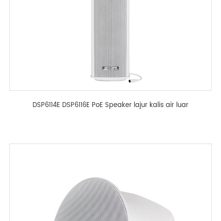
DSP6114E DSP6116E PoE Speaker lajur kalis air luar