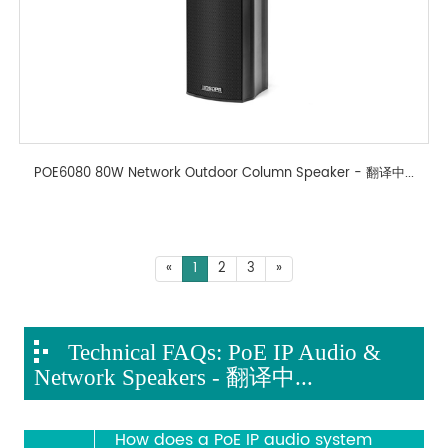
POE6080 80W Network Outdoor Column Speaker - 翻译中...
«
1
2
3
»
Technical FAQs: PoE IP Audio &
Network Speakers - 翻译中...
How does a PoE IP audio system