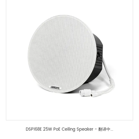
DSP168E 25W PoE Ceiling Speaker - 翻译中...