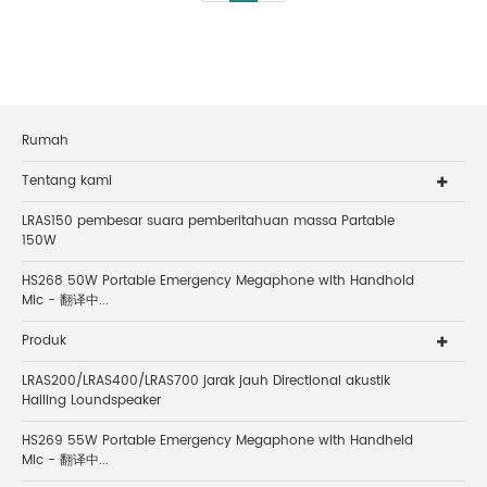
Rumah
Tentang kami
LRAS150 pembesar suara pemberitahuan massa Partable
150W
HS268 50W Portable Emergency Megaphone with Handhold
Mic - 翻译中...
Produk
LRAS200/LRAS400/LRAS700 jarak jauh Directional akustik
Hailing Loundspeaker
HS269 55W Portable Emergency Megaphone with Handheld
Mic - 翻译中...