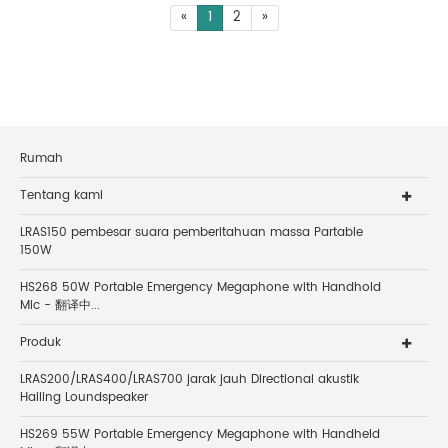
«
1
2
»
Rumah
Tentang kami
LRAS150 pembesar suara pemberitahuan massa Partable
150W
HS268 50W Portable Emergency Megaphone with Handhold
Mic - 翻译中...
Produk
LRAS200/LRAS400/LRAS700 jarak jauh Directional akustik
Hailing Loundspeaker
HS269 55W Portable Emergency Megaphone with Handheld