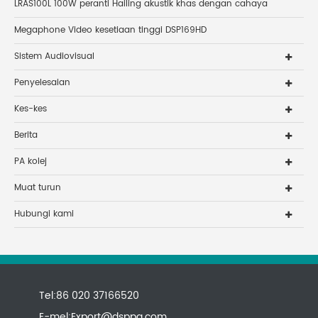
LRAS100L 100W peranti Hailing akustik khas dengan cahaya
Megaphone Video kesetiaan tinggi DSP169HD
Sistem Audiovisual
Penyelesaian
Kes-kes
Berita
PA kolej
Muat turun
Hubungi kami
Tel:86 020 37166520
E-mel:
Export@dsppa.com