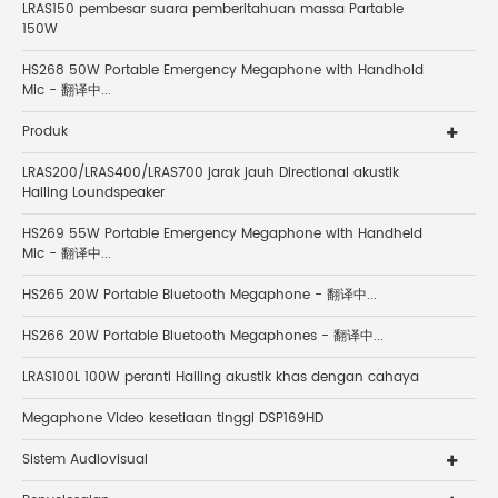
LRAS150 pembesar suara pemberitahuan massa Partable
150W
HS268 50W Portable Emergency Megaphone with Handhold
Mic - 翻译中...
Produk
LRAS200/LRAS400/LRAS700 jarak jauh Directional akustik
Hailing Loundspeaker
HS269 55W Portable Emergency Megaphone with Handheld
Mic - 翻译中...
HS265 20W Portable Bluetooth Megaphone - 翻译中...
HS266 20W Portable Bluetooth Megaphones - 翻译中...
LRAS100L 100W peranti Hailing akustik khas dengan cahaya
Megaphone Video kesetiaan tinggi DSP169HD
Sistem Audiovisual