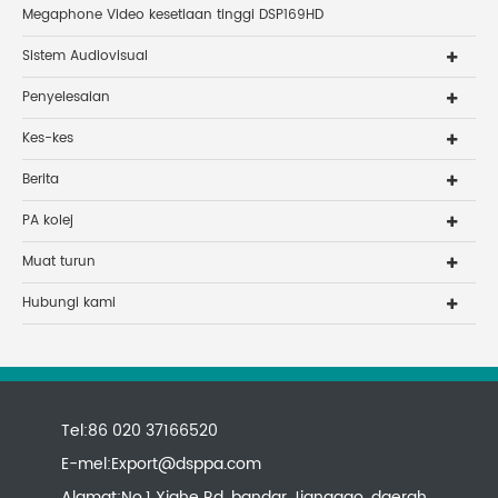
Megaphone Video kesetiaan tinggi DSP169HD
Sistem Audiovisual
Penyelesaian
Kes-kes
Berita
PA kolej
Muat turun
Hubungi kami
Tel:86 020 37166520
E-mel:
Export@dsppa.com
Alamat:No.1 Xiahe Rd, bandar Jianggao, daerah