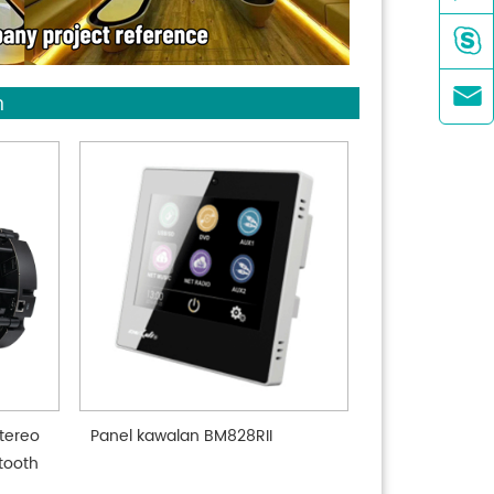


n
tereo
Panel kawalan BM828RII
etooth