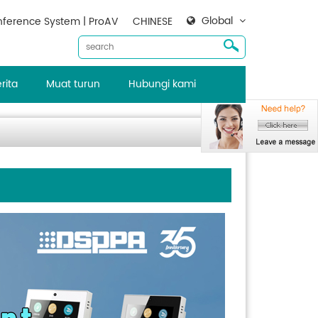
Global
ference System | ProAV
CHINESE
rita
Muat turun
Hubungi kami