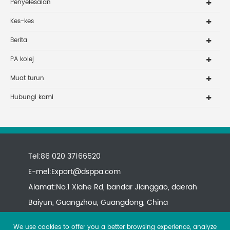
Penyelesaian
Kes-kes
Berita
PA kolej
Muat turun
Hubungi kami
Tel:86 020 37166520
E-mel:
Export@dsppa.com
Alamat:No.1 Xiahe Rd, bandar Jianggao, daerah
Baiyun, Guangzhou, Guangdong, China
We use cookies to offer you a better browsing experience, analyze