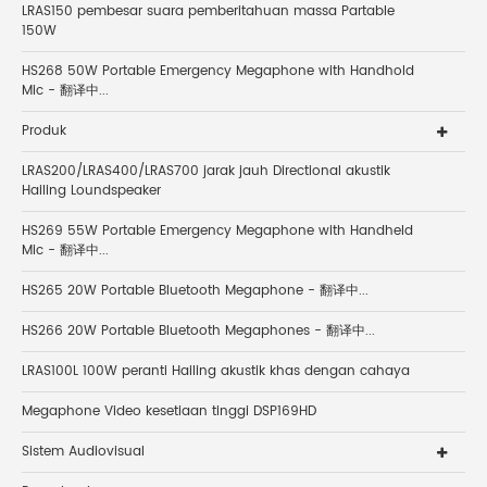
LRAS150 pembesar suara pemberitahuan massa Partable
150W
HS268 50W Portable Emergency Megaphone with Handhold
Mic - 翻译中...
Produk
LRAS200/LRAS400/LRAS700 jarak jauh Directional akustik
Hailing Loundspeaker
HS269 55W Portable Emergency Megaphone with Handheld
Mic - 翻译中...
HS265 20W Portable Bluetooth Megaphone - 翻译中...
HS266 20W Portable Bluetooth Megaphones - 翻译中...
LRAS100L 100W peranti Hailing akustik khas dengan cahaya
Megaphone Video kesetiaan tinggi DSP169HD
Sistem Audiovisual