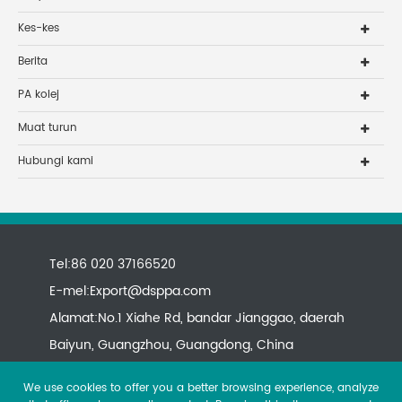
Kes-kes
Berita
PA kolej
Muat turun
Hubungi kami
Tel:86 020 37166520
E-mel:
Export@dsppa.com
Alamat:No.1 Xiahe Rd, bandar Jianggao, daerah
Baiyun, Guangzhou, Guangdong, China
We use cookies to offer you a better browsing experience, analyze