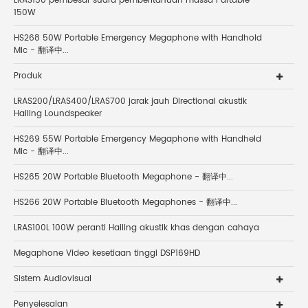
LRAS150 pembesar suara pemberitahuan massa Partable
150W
HS268 50W Portable Emergency Megaphone with Handhold
Mic - 翻译中...
Produk
LRAS200/LRAS400/LRAS700 jarak jauh Directional akustik
Hailing Loundspeaker
HS269 55W Portable Emergency Megaphone with Handheld
Mic - 翻译中...
HS265 20W Portable Bluetooth Megaphone - 翻译中...
HS266 20W Portable Bluetooth Megaphones - 翻译中...
LRAS100L 100W peranti Hailing akustik khas dengan cahaya
Megaphone Video kesetiaan tinggi DSP169HD
Sistem Audiovisual
Penyelesaian