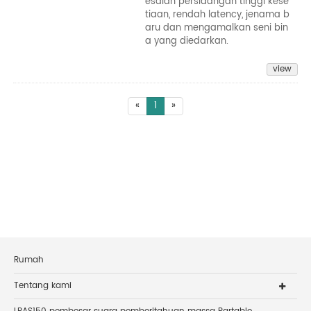
esaian persidangan tinggi kese
tiaan, rendah latency, jenama b
aru dan mengamalkan seni bin
a yang diedarkan.
view
«
1
»
Rumah
Tentang kami