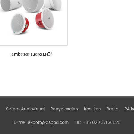
Pembesar suara EN54
Sistem Audiovisual
Penyelesaian
Kes-kes
Berita
PA k
export@dsppa.com
+86 020 37166520
E-mel:
Tel: