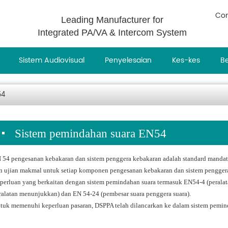
Con
Leading Manufacturer for
Integrated PA/VA & Intercom System
Sistem Audiovisual
Penyelesaian
Kes-kes
Be
54
Sistem pemindahan suara EN54
 54 pengesanan kebakaran dan sistem penggera kebakaran adalah standard mandat
n ujian makmal untuk setiap komponen pengesanan kebakaran dan sistem pengger
perluan yang berkaitan dengan sistem pemindahan suara termasuk EN54-4 (peralat
ralatan menunjukkan) dan EN 54-24 (pembesar suara penggera suara).
tuk memenuhi keperluan pasaran, DSPPA telah dilancarkan ke dalam sistem pemin