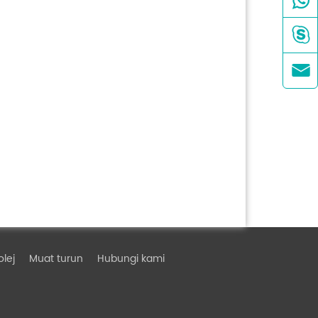


olej
Muat turun
Hubungi kami