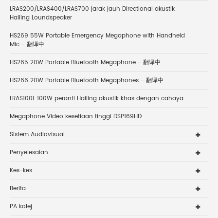
LRAS200/LRAS400/LRAS700 jarak jauh Directional akustik
Hailing Loundspeaker
HS269 55W Portable Emergency Megaphone with Handheld
Mic - 翻译中...
HS265 20W Portable Bluetooth Megaphone - 翻译中...
HS266 20W Portable Bluetooth Megaphones - 翻译中...
LRAS100L 100W peranti Hailing akustik khas dengan cahaya
Megaphone Video kesetiaan tinggi DSP169HD
Sistem Audiovisual
Penyelesaian
Kes-kes
Berita
PA kolej