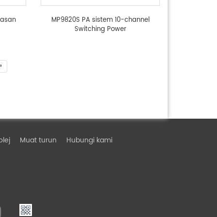
masan
MP9820S PA sistem 10-channel
Switching Power
»
olej
Muat turun
Hubungi kami