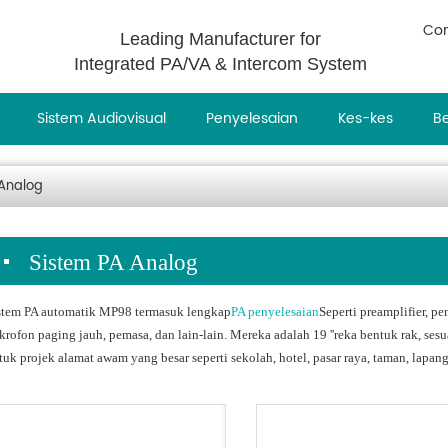
Con
Leading Manufacturer for
Integrated PA/VA & Intercom System
Sistem Audiovisual
Penyelesaian
Kes-kes
Be
Analog
Sistem PA Analog
stem PA automatik MP98 termasuk lengkap
PA penyelesaian
Seperti preamplifier, p
krofon paging jauh, pemasa, dan lain-lain. Mereka adalah 19 ''reka bentuk rak, se
tuk projek alamat awam yang besar seperti sekolah, hotel, pasar raya, taman, lapanga