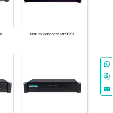
3C
Matriks penggera MP9819A


