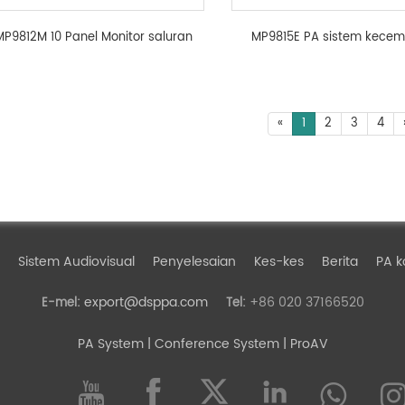
MP9812M 10 Panel Monitor saluran
MP9815E PA sistem kece
«
1
2
3
4
Sistem Audiovisual
Penyelesaian
Kes-kes
Berita
PA k
export@dsppa.com
+86 020 37166520
E-mel:
Tel:
PA System
| Conference System | ProAV