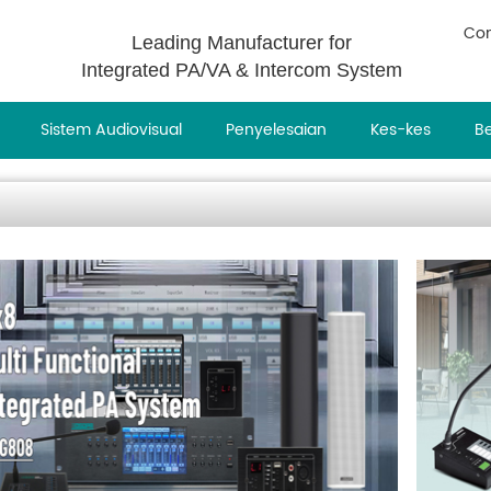
Con
Leading Manufacturer for
Integrated PA/VA & Intercom System
Sistem Audiovisual
Penyelesaian
Kes-kes
Be