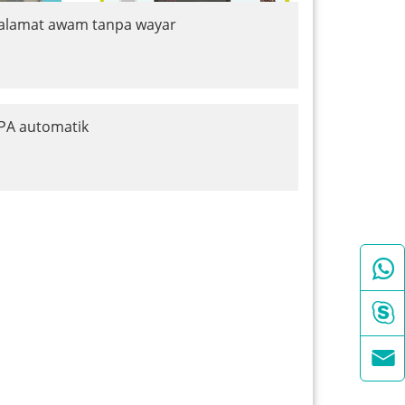
 alamat awam tanpa wayar
PA automatik


