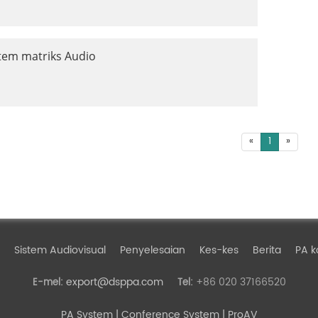
tem matriks Audio
«
1
»
Sistem Audiovisual
Penyelesaian
Kes-kes
Berita
PA k
export@dsppa.com
+86 020 37166520
E-mel:
Tel:
PA System
| Conference System | ProAV