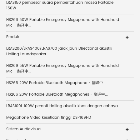
LRAS150 pembesar suara pemberitahuan massa Partable
150W
HS268 50W Portable Emergency Megaphone with Handhold
Mic - 翻译中...
Produk
LRAS200/LRAS400/LRAS700 jarak jauh Directional akustik
Hailing Loundspeaker
HS269 55W Portable Emergency Megaphone with Handheld
Mic - 翻译中...
HS265 20W Portable Bluetooth Megaphone - 翻译中...
HS266 20W Portable Bluetooth Megaphones - 翻译中...
LRAS100L 100W peranti Hailing akustik khas dengan cahaya
Megaphone Video kesetiaan tinggi DSP169HD
Sistem Audiovisual