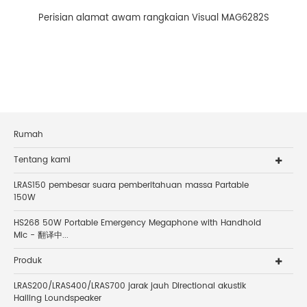
Perisian alamat awam rangkaian Visual MAG6282S
Rumah
Tentang kami
LRAS150 pembesar suara pemberitahuan massa Partable
150W
HS268 50W Portable Emergency Megaphone with Handhold
Mic - 翻译中...
Produk
LRAS200/LRAS400/LRAS700 jarak jauh Directional akustik
Hailing Loundspeaker