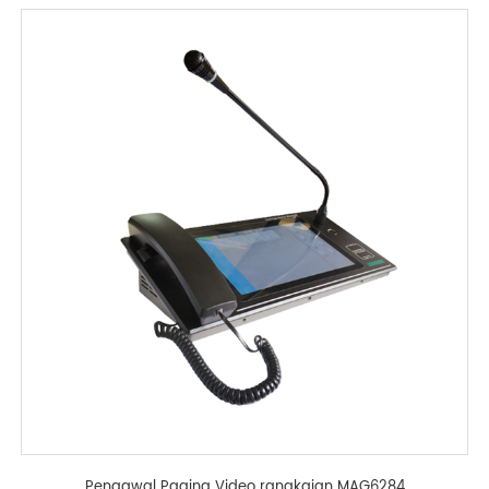
Pengawal Paging Video rangkaian MAG6284