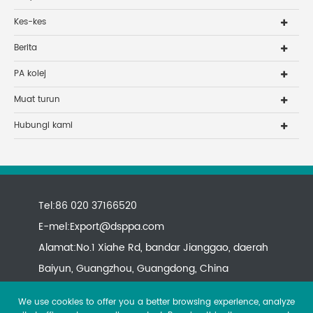
Kes-kes
Berita
PA kolej
Muat turun
Hubungi kami
Tel:86 020 37166520
E-mel:
Export@dsppa.com
Alamat:No.1 Xiahe Rd, bandar Jianggao, daerah
Baiyun, Guangzhou, Guangdong, China
We use cookies to offer you a better browsing experience, analyze