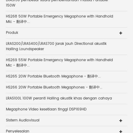
LRAS150 pembesar suara pemberitahuan massa Partable
150W
HS268 50W Portable Emergency Megaphone with Handhold
Mic - 翻译中...
Produk
LRAS200/LRAS400/LRAS700 jarak jauh Directional akustik
Hailing Loundspeaker
HS269 55W Portable Emergency Megaphone with Handheld
Mic - 翻译中...
HS265 20W Portable Bluetooth Megaphone - 翻译中...
HS266 20W Portable Bluetooth Megaphones - 翻译中...
LRAS100L 100W peranti Hailing akustik khas dengan cahaya
Megaphone Video kesetiaan tinggi DSP169HD
Sistem Audiovisual
Penyelesaian