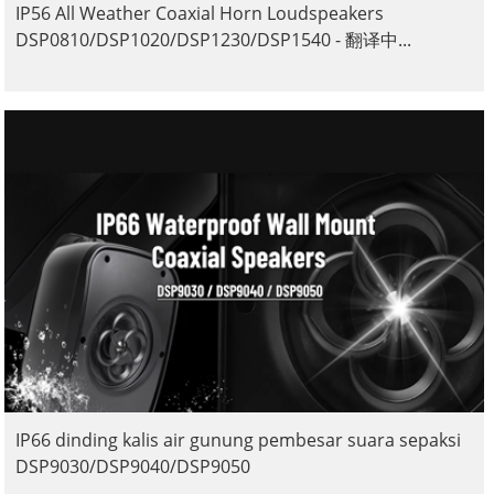
IP56 All Weather Coaxial Horn Loudspeakers
DSP0810/DSP1020/DSP1230/DSP1540 - 翻译中...
IP66 dinding kalis air gunung pembesar suara sepaksi
DSP9030/DSP9040/DSP9050