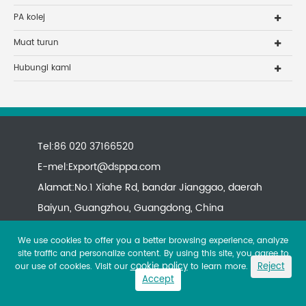
PA kolej
Muat turun
Hubungi kami
Tel:86 020 37166520
E-mel:
Export@dsppa.com
Alamat:No.1 Xiahe Rd, bandar Jianggao, daerah
Baiyun, Guangzhou, Guangdong, China
We use cookies to offer you a better browsing experience, analyze
site traffic and personalize content. By using this site, you agree to
cookie policy
Reject
our use of cookies. Visit our
to learn more.
Accept
Copyright ©
All rights reserved.