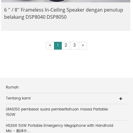
6 '' / 8'' Frameless ln-Ceiling Speaker dengan penutup
belakang DSP8040 DSP8050
«
1
2
3
»
Rumah
Tentang kami
LRAS150 pembesar suara pemberitahuan massa Partable
150W
HS268 50W Portable Emergency Megaphone with Handhold
Mic - 翻译中...